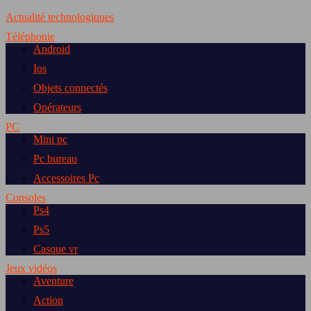
Actualité technologiques
Téléphonie
Android
Ios
Objets connectés
Opérateurs
PC
Mini pc
Pc bureau
Accessoires Pc
Consoles
Ps4
Ps5
Casque vr
Jeux vidéos
Aventure
Action