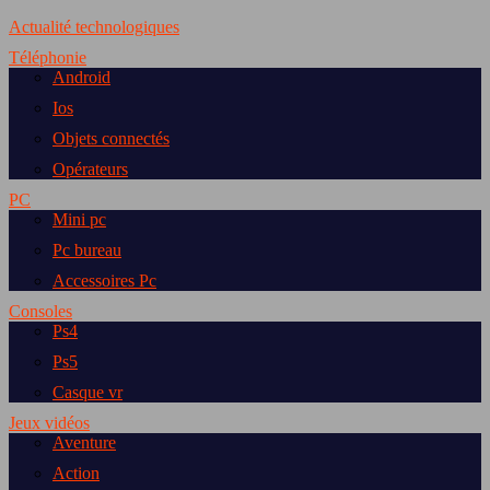
Actualité technologiques
Téléphonie
Android
Ios
Objets connectés
Opérateurs
PC
Mini pc
Pc bureau
Accessoires Pc
Consoles
Ps4
Ps5
Casque vr
Jeux vidéos
Aventure
Action