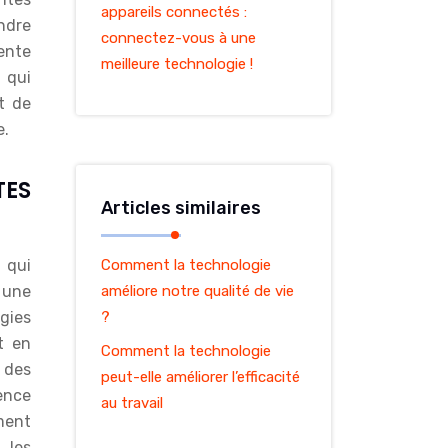
appareils connectés :
ondre
connectez-vous à une
ente
meilleure technologie !
 qui
t de
e.
TES
Articles similaires
 qui
Comment la technologie
 une
améliore notre qualité de vie
gies
?
t en
Comment la technologie
r des
peut-elle améliorer l’efficacité
ence
au travail
ment
 les