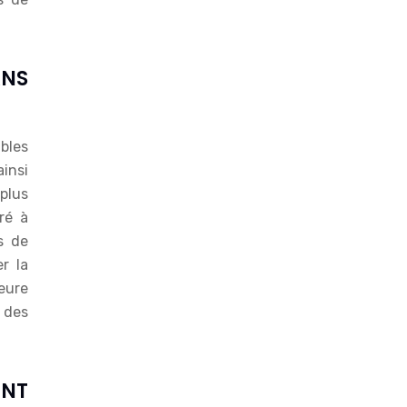
ANS
ables
ainsi
plus
ré à
s de
er la
eure
e des
ENT