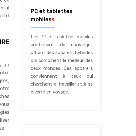
s, il
PC et tablettes
ident
mobiles
Les PC et tablettes mobiles
IRE
continuent de converger,
offrant des appareils hybrides
qui combinent le meilleur des
z un
deux mondes. Ces appareils
votre
conviennent à ceux qui
rés,
cherchent à travailler et à se
votre
divertir en voyage.
ches
vous
ogies
liser
se.