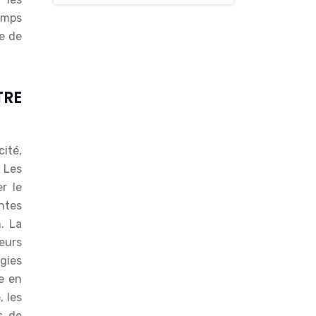
temps
se de
RE
cité,
 Les
r le
ntes
n. La
eurs
ogies
e en
, les
s de