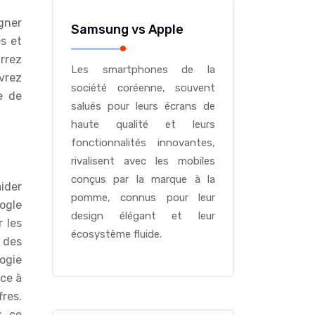
Samsung vs Apple
s et
rrez
Les smartphones de la
uvrez
société coréenne, souvent
e de
salués pour leurs écrans de
haute qualité et leurs
fonctionnalités innovantes,
rivalisent avec les mobiles
conçus par la marque à la
aider
pomme, connus pour leur
oogle
design élégant et leur
 les
écosystème fluide.
 des
ogie
âce à
fres.
, ce